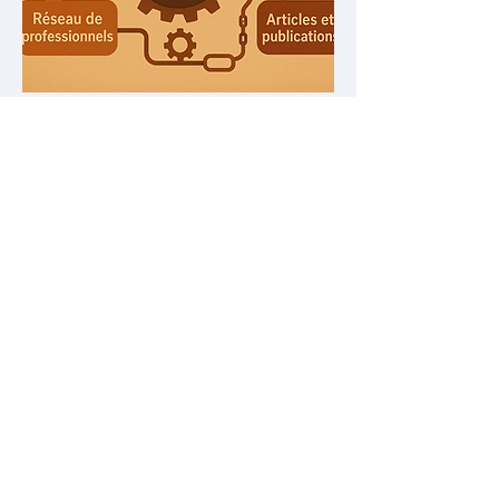
Adhérez à l’Association
Besoin de plus d'infos ? Contactez
nous
Si vous avez besoin d'assistance,
n'hésitez pas à nous contacter.
Mentions légales
Politique de confidentialité
© 2026 Automation
Hub