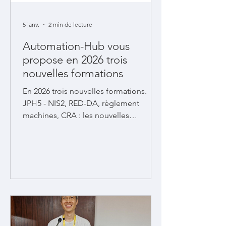
5 janv.
2 min de lecture
Automation-Hub vous
propose en 2026 trois
nouvelles formations
En 2026 trois nouvelles formations.
JPH5 - NIS2, RED-DA, règlement
machines, CRA : les nouvelles
réglementations européennes en
matière de cybersécurité. V-G1 -
Transformation digitale des systèmes
industriels intelligents. VTH1 - Unified
Namespace (UNS) : conception, mise
en œuvre, bonnes pratiques et pièges.