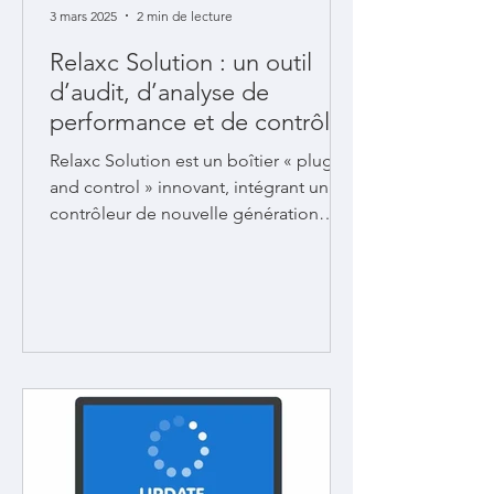
3 mars 2025
2 min de lecture
Relaxc Solution : un outil
d’audit, d’analyse de
performance et de contrôle-
commande pour vos
Relaxc Solution est un boîtier « plug
procédés
and control » innovant, intégrant un
contrôleur de nouvelle génération
dédié au contrôle-commande des