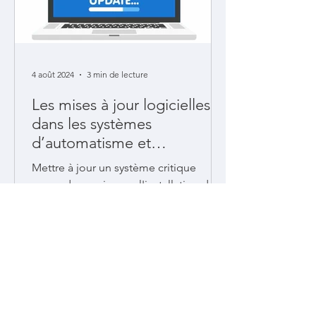
4 août 2024
3 min de lecture
Les mises à jour logicielles
dans les systèmes
d’automatisme et
decontrôle industriel (IACS) :
Mettre à jour un système critique
l’apport de l’ISA/IEC 62443-
engendre un risque : l'installation de
2-3
correctifs logiciels peut introduire un
bug.