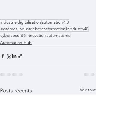
industrie
digitalisation
automation
4.0
systèmes industriels
transformation
Inbdustry40
cybersecurité
Innovation
automatisme
Automation-Hub
Voir tout
Posts récents