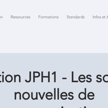
on
Ressources
Formations
Standards
Infos et 
ion JPH1 - Les so
nouvelles de