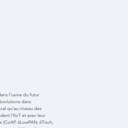
ans l’usine du futur 
 évolutions dans 
ocal qu’au niveau des 
ent l’IIoT et avec leur 
les (CoAP, 6LowPAN, 6Tisch, 