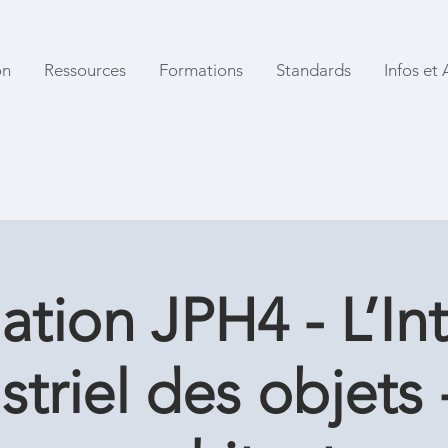
on
Ressources
Formations
Standards
Infos et 
tion JPH4 - L’In
striel des objets 