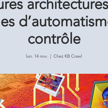
ures architecture
es d’automatism
contrôle
lun. 14 nov.
  |  
Chez KB Crawl