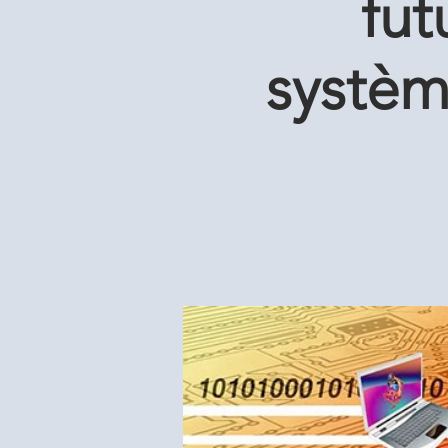
fut
systèm