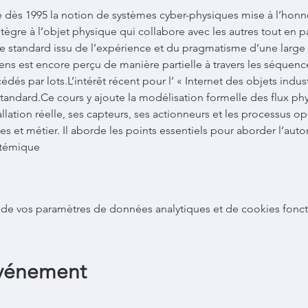
 dès 1995 la notion de systèmes cyber-physiques mise à l’honneu
ntègre à l’objet physique qui collabore avec les autres tout en p
e standard issu de l’expérience et du pragmatisme d’une lar
ens est encore perçu de manière partielle à travers les séquence
dés par lots.L’intérêt récent pour l’ « Internet des objets industr
standard.Ce cours y ajoute la modélisation formelle des flux ph
allation réelle, ses capteurs, ses actionneurs et les processus op
s et métier. Il aborde les points essentiels pour aborder l’aut
stémique
de vos paramètres de données analytiques et de cookies fonct
événement