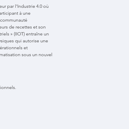
r par l’Industrie 4.0 où 
articipant à une 
ge communauté 
urs de recettes et son 
iels » (IIOT) entraîne un 
ysiques qui autorise une 
érationnels et 
omatisation sous un nouvel 
ionnels.