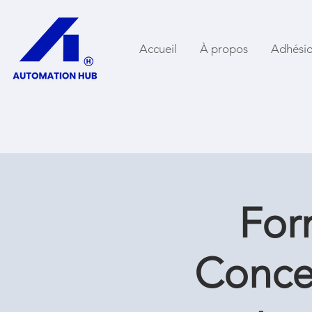
Accueil
À propos
Adhési
For
Concep