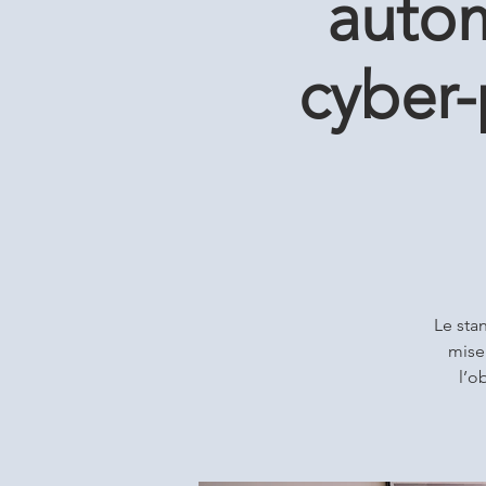
auto
cyber-
Le sta
mise 
l’o