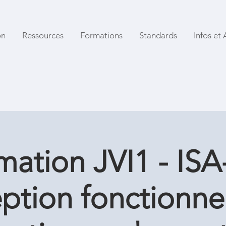
on
Ressources
Formations
Standards
Infos et 
mation JVI1 - ISA-
tion fonctionne