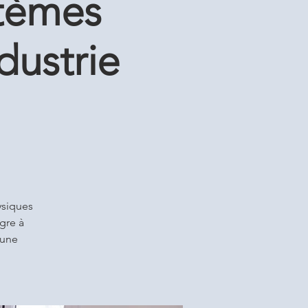
tèmes
dustrie
ysiques
ègre à
 une