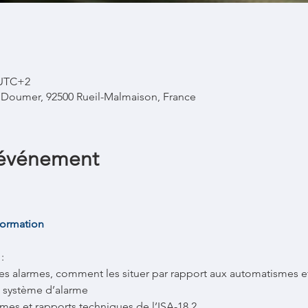
0 UTC+2
l Doumer, 92500 Rueil-Malmaison, France
'événement
formation
: 
s alarmes, comment les situer par rapport aux automatismes et
du système d’alarme 
ormes et rapports techniques de l’ISA-18.2 