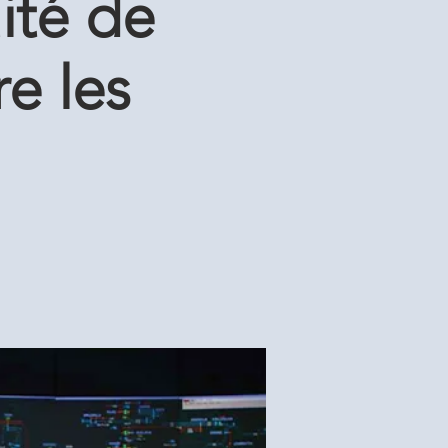
ité de
re les