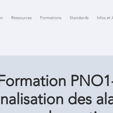
on
Ressources
Formations
Standards
Infos et 
Formation PNO1
nalisation des a